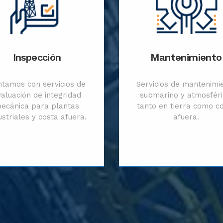
Inspección
Mantenimiento
tamos con servicios de
Servicios de mantenimi
aluación de integridad
submarino y atmosféri
ecánica para plantas
tanto en tierra como c
ustriales y costa afuera.
afuera.