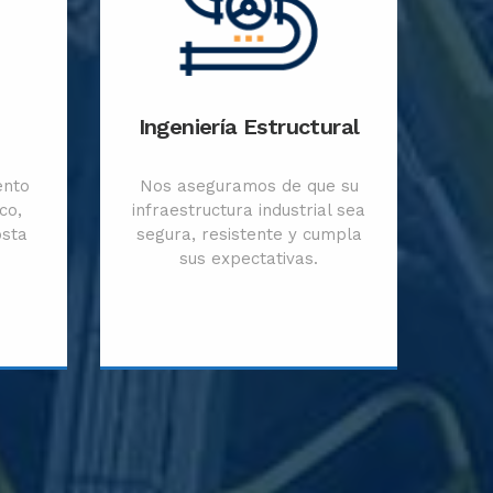
Ingeniería Estructural
ento
Nos aseguramos de que su
co,
infraestructura industrial sea
osta
segura, resistente y cumpla
sus expectativas.