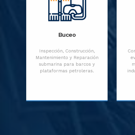
Buceo
Inspección, Construcción,
Con
Mantenimiento y Reparación
ev
submarina para barcos y
m
plataformas petroleras.
ind