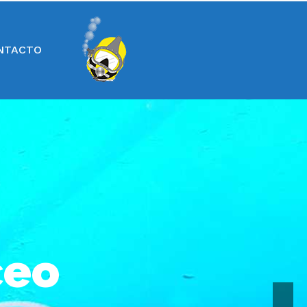
NTACTO
ceo