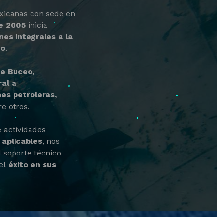
xicanas con sede en
e 2005
inicia
nes integrales a la
co
.
de Buceo,
ral a
es petroleras,
re otros.
e actividades
 aplicables
, nos
l soporte técnico
el
éxito en sus